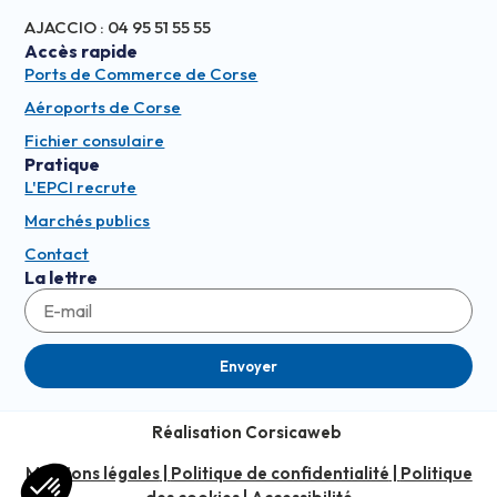
AJACCIO : 04 95 51 55 55
Accès rapide
Ports de Commerce de Corse
Aéroports de Corse
Fichier consulaire
Pratique
L'EPCI recrute
Marchés publics
Contact
La lettre
Envoyer
Réalisation Corsicaweb
Mentions légales
|
Politique de confidentialité
|
Politique