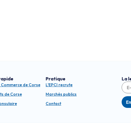
rapide
Pratique
La l
e Commerce de Corse
L'EPCI recrute
ts de Corse
Marchés publics
E
consulaire
Contact