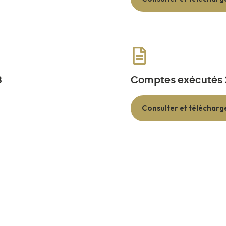
3
Comptes exécutés
Consulter et télécharg
1