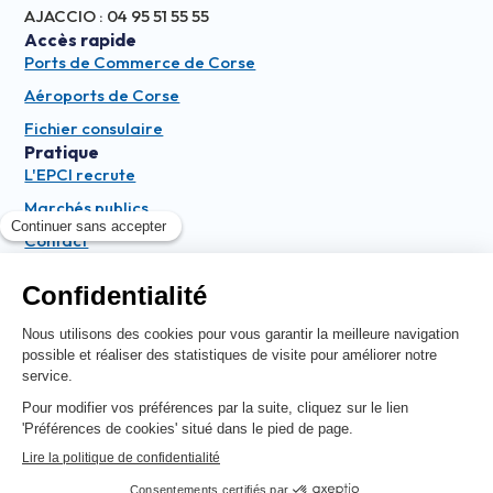
AJACCIO : 04 95 51 55 55
Accès rapide
Ports de Commerce de Corse
Aéroports de Corse
Fichier consulaire
Pratique
L'EPCI recrute
Marchés publics
Contact
La lettre
Envoyer
Réalisation Corsicaweb
Mentions légales
|
Politique de confidentialité
|
Politique
des cookies
|
Accessibilité