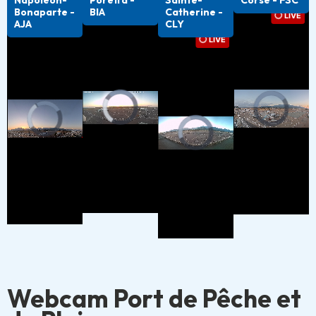
Napoléon-
Poretta -
Sainte-
Corse - FSC
Bonaparte -
BIA
Catherine -
AJA
CLY
Webcam Port de Pêche et