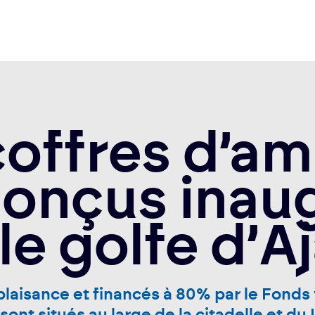
offres d’a
onçus inau
le golfe d’A
plaisance et financés à 80% par le Fonds v