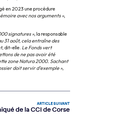
gagé en 2023 une procédure
 mémoire avec nos arguments »
,
000 signatures »
, la responsable
 au 31 août, cela entraîne des
et
, dit-elle.
Le Fonds vert
rettons de ne pas avoir été
cette zone Natura 2000. Sachant
ossier doit servir d’exemple »
,
ARTICLE SUIVANT
qué de la CCI de Corse