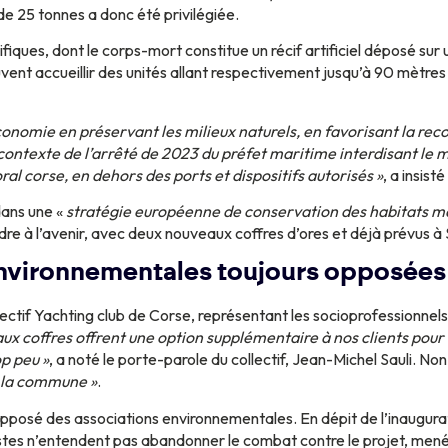
e 25 tonnes a donc été privilégiée.
ques, dont le corps-mort constitue un récif artificiel déposé sur
euvent accueillir des unités allant respectivement jusqu’à 90 mètre
onomie en préservant les milieux naturels, en favorisant la reco
ontexte de l’arrêté de 2023 du préfet maritime interdisant le m
ral corse, en dehors des ports et dispositifs autorisés »
, a insis
dans une «
stratégie européenne de conservation des habitats mar
dre à l’avenir, avec deux nouveaux coffres d’ores et déjà prévus à 
environnementales toujours opposées
ectif Yachting club de Corse, représentant les socioprofessionnels
ux coffres offrent une option supplémentaire à nos clients pour
p peu »
, a noté le porte-parole du collectif, Jean-Michel Sauli. N
r la commune »
.
posé des associations environnementales. En dépit de l’inaugurati
istes n’entendent pas abandonner le combat contre le projet, mené