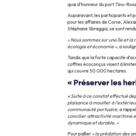
quai d’honneur du port Tino-Ross
Auparavant, les participants et p
pour les affaires de Corse, Alexa
Stéphane Sbraggia, se sont rendus
« Nous sommes sur une île et la 
écologie et économie »
, a soulig
Tandis que la forte capacité d’ac
coffres écoconçus visent à limiter
qui couvre 50 000 hectares.
« Préserver les he
«
Suite à ce constat effectué de
plaisance à mouiller à l’extérie
communauté portuaire,
a rappel
concilier attractivité maritime
dynamique et durable. »
Pour pallier
« la prédation des an