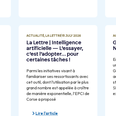
ACTUALITÉ
,
LA LETTRE
15 JULY 2026
A
La Lettre | Intelligence
G
artificielle — L’essayer,
N
c’est l’adopter… pour
E
certaines tâches !
u
Parmi les initiatives visant à
G
familiariser ses ressortissants avec
a
cet outil, dont l’utilisation par le plus
s
grand nombre est appelée à croître
S
de manière exponentielle, l’EPCI de
e
Corse a proposé
Lire l'article