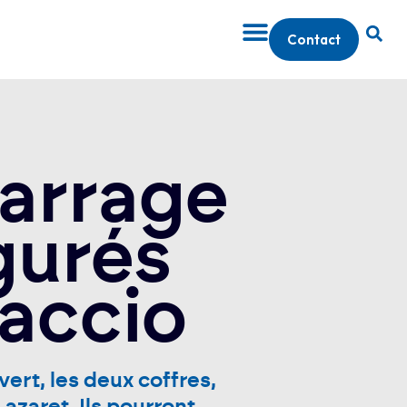
Contact
marrage
gurés
jaccio
ert, les deux coffres,