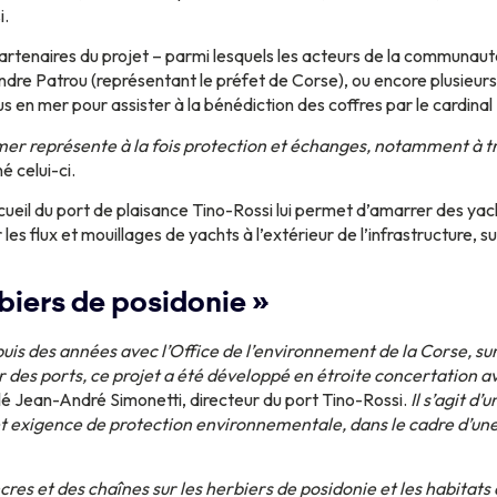
i.
artenaires du projet – parmi lesquels les acteurs de la communauté
ndre Patrou (représentant le préfet de Corse), ou encore plusieurs 
 en mer pour assister à la bénédiction des coffres par le cardinal B
mer représente à la fois protection et échanges, notamment à tra
né celui-ci.
cueil du port de plaisance Tino-Rossi lui permet d’amarrer des yac
 les flux et mouillages de yachts à l’extérieur de l’infrastructure,
rbiers de posidonie »
puis des années avec l’Office de l’environnement de la Corse, su
ur des ports, ce projet a été développé en étroite concertation a
é Jean-André Simonetti, directeur du port Tino-Rossi.
Il s’agit d
 et exigence de protection environnementale, dans le cadre d’u
cres et des chaînes sur les herbiers de posidonie et les habitats 