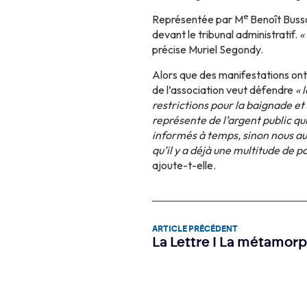
e
Représentée par M
Benoît Busso
devant le tribunal administratif.
«
précise Muriel Segondy.
Alors que des manifestations ont 
de l’association veut défendre
« 
restrictions pour la baignade et 
représente de l’argent public qui
informés à temps, sinon nous au
qu’il y a déjà une multitude de 
ajoute-t-elle.
ARTICLE PRÉCÉDENT
La Lettre I La métamor