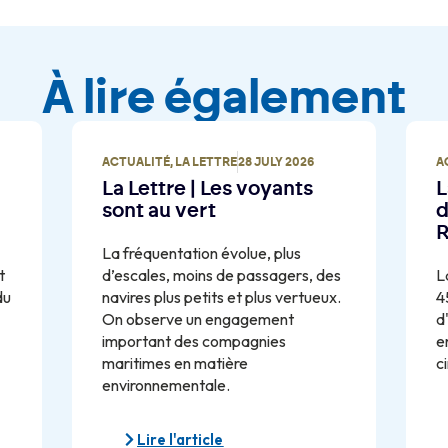
À lire également
ACTUALITÉ
,
LA LETTRE
28 JULY 2026
A
La Lettre | Les voyants
L
sont au vert
d
R
La fréquentation évolue, plus
t
d’escales, moins de passagers, des
L
du
navires plus petits et plus vertueux.
4
On observe un engagement
d
important des compagnies
e
maritimes en matière
ci
environnementale.
Lire l'article