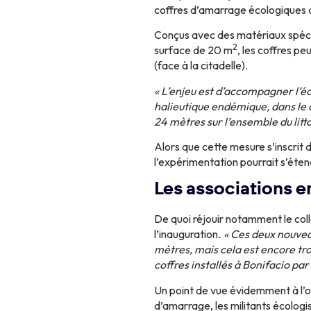
coffres d’amarrage écologiques d
Conçus avec des matériaux spécifi
2
surface de 20 m
, les coffres p
(face à la citadelle).
« L’enjeu est d’accompagner l’éc
halieutique endémique, dans le c
24 mètres sur l’ensemble du litto
Alors que cette mesure s’inscrit 
l’expérimentation pourrait s’éten
Les associations 
De quoi réjouir notamment le coll
l’inauguration
. « Ces deux nouvea
mètres, mais cela est encore tro
coffres installés à Bonifacio pa
Un point de vue évidemment à l’op
d’amarrage, les militants écolog