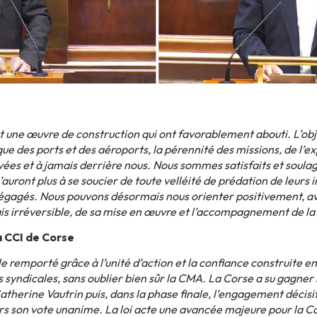
et une œuvre de construction qui ont favorablement abouti. L’objec
que des ports et des aéroports, la pérennité des missions, de l’e
vées et à jamais derrière nous. Nous sommes satisfaits et soulag
’auront plus à se soucier de toute velléité de prédation de leurs 
égagés. Nous pouvons désormais nous orienter positivement, ave
s irréversible, de sa mise en œuvre et l’accompagnement de la n
a CCI de Corse
le remporté grâce à l’unité d’action et la confiance construite en
s syndicales, sans oublier bien sûr la CMA. La Corse a su gagner 
herine Vautrin puis, dans la phase finale, l’engagement décis
rs son vote unanime. La loi acte une avancée majeure pour la Co