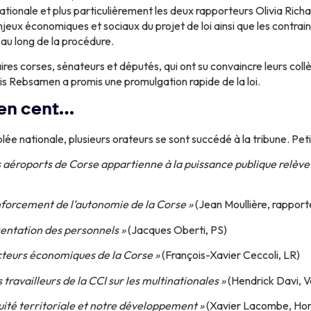
ationale et plus particulièrement les deux rapporteurs Olivia Rich
enjeux économiques et sociaux du projet de loi ainsi que les contrai
au long de la procédure.
es corses, sénateurs et députés, qui ont su convaincre leurs collèg
çois Rebsamen a promis une promulgation rapide de la loi.
en cent…
e nationale, plusieurs orateurs se sont succédé à la tribune. Petit
s aéroports de Corse appartienne à la puissance publique relève 
enforcement de l’autonomie de la Corse »
(Jean Moullière, rapport
sentation des personnels »
(Jacques Oberti, PS)
cteurs économiques de la Corse »
(François-Xavier Ceccoli, LR)
s travailleurs de la CCI sur les multinationales »
(Hendrick Davi, V
uité territoriale et notre développement »
(Xavier Lacombe, Hor