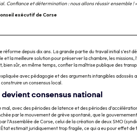
l. Confiance et détermination : nous allons réussir ensemble ! »
Conseil exécutif de Corse
éforme depuis dix ans. La grande partie du travail initial s’est déro
le et la meilleure solution pour préserver la chambre, les missions, l
 et, bien sûr, en même temps, confier la maîtrise publique des transp
 expliquée avec pédagogie et des arguments intangibles adossés au
 construire un consensus local.
 devient consensus national
 mal, avec des périodes de latence et des périodes d’accélération 
nchée par le mouvement de grève spontané, que le gouvernement 
té par l’Assemblée de Corse, celui de la création de deux SMO (synd
’État estimait juridiquement trop fragile, ce qui a eu pour effet de