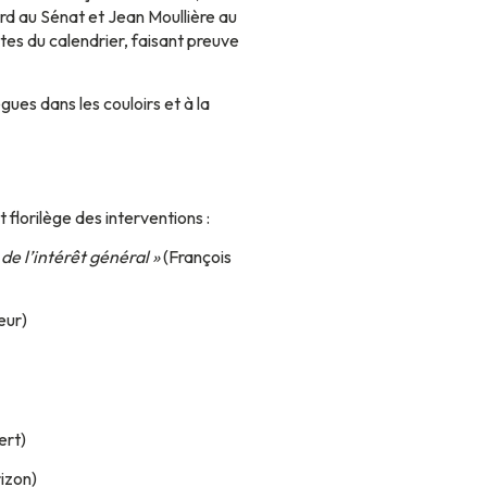
ard au Sénat et Jean Moullière au
ntes du calendrier, faisant preuve
ues dans les couloirs et à la
 florilège des interventions :
de l’intérêt général »
(François
eur)
ert)
izon)