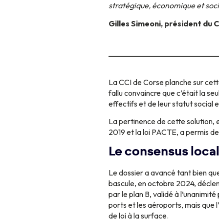
stratégique, économique et socia
Gilles Simeoni, président du 
La CCI de Corse planche sur cette r
fallu convaincre que c’était la seu
effectifs et de leur statut social
La pertinence de cette solution,
2019 et la loi PACTE, a permis de
Le consensus local
Le dossier a avancé tant bien que
bascule, en octobre 2024, décle
par le plan B, validé à l’unanimi
ports et les aéroports, mais que l
de loi à la surface.