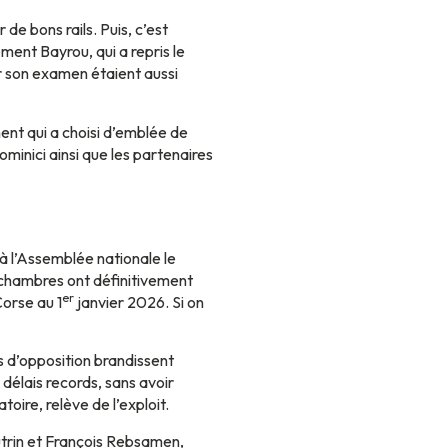
e bons rails. Puis, c’est
ent Bayrou, qui a repris le
ur son examen étaient aussi
ent qui a choisi d’emblée de
minici ainsi que les partenaires
 à l’Assemblée nationale le
x chambres ont définitivement
er
Corse au 1
janvier 2026. Si on
rs d’opposition brandissent
délais records, sans avoir
oire, relève de l’exploit.
utrin et François Rebsamen,