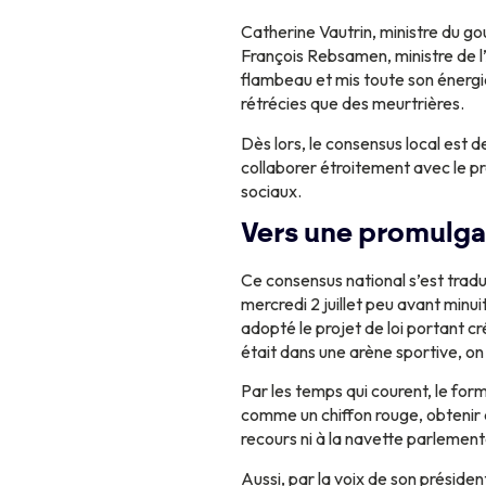
Catherine Vautrin, ministre du go
François Rebsamen, ministre de l
flambeau et mis toute son énergie
rétrécies que des meurtrières.
Dès lors, le consensus local est 
collaborer étroitement avec le pr
sociaux.
Vers une promulgat
Ce consensus national s’est tradui
mercredi 2 juillet peu avant minu
adopté le projet de loi portant c
était dans une arène sportive, 
Par les temps qui courent, le for
comme un chiffon rouge, obtenir d
recours ni à la navette parlementa
Aussi, par la voix de son présid