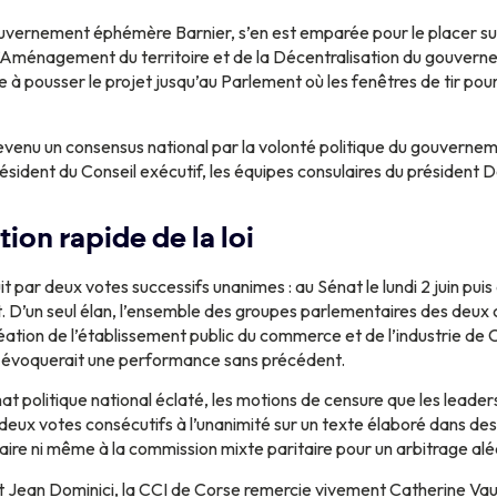
uvernement éphémère Barnier, s’en est emparée pour le placer sur d
’Aménagement du territoire et de la Décentralisation du gouvernem
 à pousser le projet jusqu’au Parlement où les fenêtres de tir po
devenu un consensus national par la volonté politique du gouvernem
ésident du Conseil exécutif, les équipes consulaires du président Do
ion rapide de la loi
t par deux votes successifs unanimes : au Sénat le lundi 2 juin puis
it. D’un seul élan, l’ensemble des groupes parlementaires des deu
réation de l’établissement public du commerce et de l’industrie de 
on évoquerait une performance sans précédent.
mat politique national éclaté, les motions de censure que les leade
eux votes consécutifs à l’unanimité sur un texte élaboré dans des 
ire ni même à la commission mixte paritaire pour un arbitrage aléat
ent Jean Dominici, la CCI de Corse remercie vivement Catherine Va