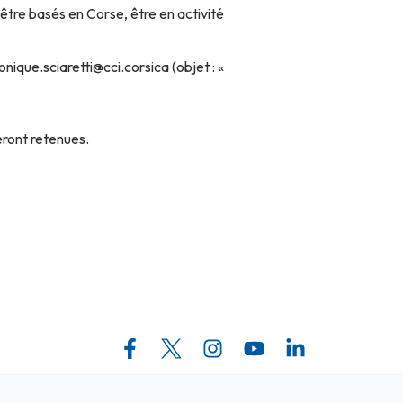
être basés en Corse, être en activité
ique.sciaretti@cci.corsica (objet : «
eront retenues.