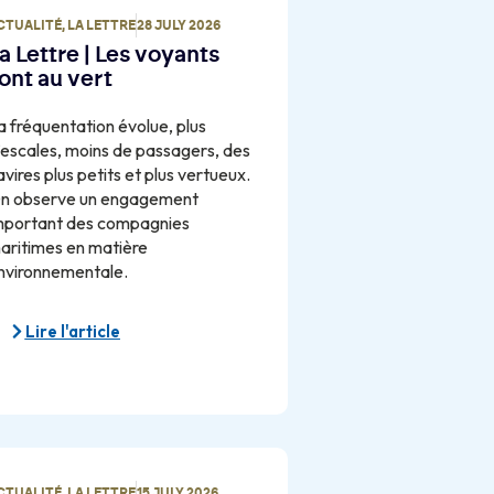
CTUALITÉ
,
LA LETTRE
28 JULY 2026
a Lettre | Les voyants
ont au vert
a fréquentation évolue, plus
’escales, moins de passagers, des
avires plus petits et plus vertueux.
n observe un engagement
mportant des compagnies
aritimes en matière
nvironnementale.
Lire l'article
CTUALITÉ
,
LA LETTRE
15 JULY 2026