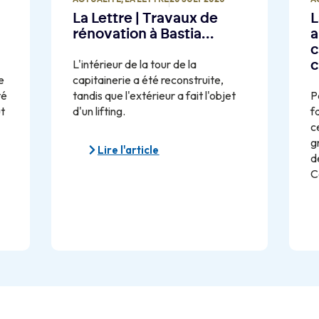
La Lettre | Travaux de
L
rénovation à Bastia…
a
c
L'intérieur de la tour de la
c
e
capitainerie a été reconstruite,
té
tandis que l'extérieur a fait l'objet
P
ut
d'un lifting.
f
ce
g
Lire l'article
d
C