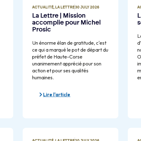
ACTUALITÉ
,
LA LETTRE
30 JULY 2026
A
La Lettre | Mission
L
accomplie pour Michel
s
Prosic
L
Un énorme élan de gratitude, c'est
d
ce qui a marqué le pot de départ du
n
préfet de Haute-Corse
O
unanimement apprécié pour son
i
action et pour ses qualités
m
humaines.
e
Lire l'article
ACTUALITÉ
,
LA LETTRE
20 JULY 2026
A