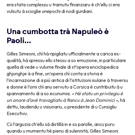
era stata cumplessu u tramutu finanziaru è ch’ellu ci era
vulsutu à scioglie unepochi di nodi gurdiani.
Una cumbotta trà Napuleò è
Paoli…
Gilles Simeoni, chì hà ripigliatu ufficialmente a carica es-
qualità, hà spressu ellu stessu a so emuzione, in particulare
quella di vede u vulume finale di st’opera enciclopedica
ghjunghje à a fine, un’opera chì conta a storia è
l’incarnazione di a più antica di l’istituzioni isulane à traversu
e donne è l’omi chì anu servutu a Corsica è cuntribuitu à u
spannamentu di a so ecunumia.
« Hè statu un privilegiu è
un onore d’avè travagliatu à fiancu à Jean Dominici »
, hà
dettu, laudendu u visiunariu, u presidente di u Cunsigliu
Esecutivu.
Cù l’arguzia ch’ellu sà distillà in e so parolle, ancu puru
quandu u mumentu hè pienu di sulennità, Gilles Simeoni