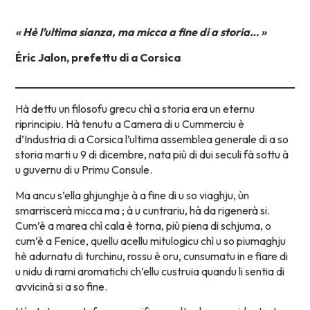
« Hè l’ultima sianza, ma micca a fine di a storia… »
Éric Jalon, prefettu di a Corsica
Hà dettu un filosofu grecu chì a storia era un eternu
riprincipiu. Hà tenutu a Camera di u Cummerciu è
d’Industria di a Corsica l’ultima assemblea generale di a so
storia marti u 9 di dicembre, nata più di dui seculi fà sottu à
u guvernu di u Primu Consule.
Ma ancu s’ella ghjunghje à a fine di u so viaghju, ùn
smarriscerà micca ma ; à u cuntrariu, hà da rigenerà si.
Cum’è a marea chì cala è torna, più piena di schjuma, o
cum’è a Fenice, quellu acellu mitulogicu chì u so piumaghju
hè adurnatu di turchinu, rossu è oru, cunsumatu in e fiare di
u nidu di rami aromatichi ch’ellu custruia quandu li sentia di
avvicinà si a so fine.