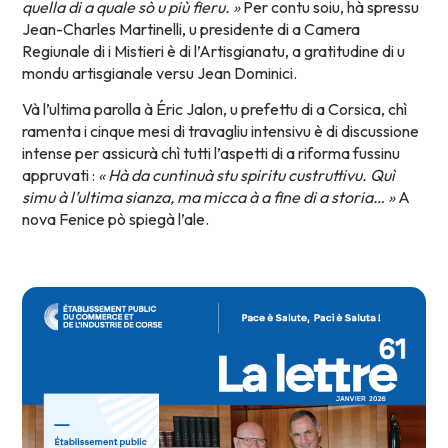
quella di a quale sò u più fieru. »
Per contu soiu, hà spressu
Jean-Charles Martinelli, u presidente di a Camera
Regiunale di i Mistieri è di l’Artisgianatu, a gratitudine di u
mondu artisgianale versu Jean Dominici.
Và l’ultima parolla à Éric Jalon, u prefettu di a Corsica, chì
ramenta i cinque mesi di travagliu intensivu è di discussione
intense per assicurà chì tutti l’aspetti di a riforma fussinu
appruvati :
« Hà da cuntinuà stu spiritu custruttivu. Quì
simu à l’ultima sianza, ma micca à a fine di a storia… »
A
nova Fenice pò spiegà l’ale.