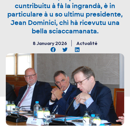
cuntribuitu à fà la ingrandà, è in
particulare à u so ultimu presidente,
Jean Dominici, chì hà ricevutu una
bella sciaccamanata.
8 January 2026
Actualité