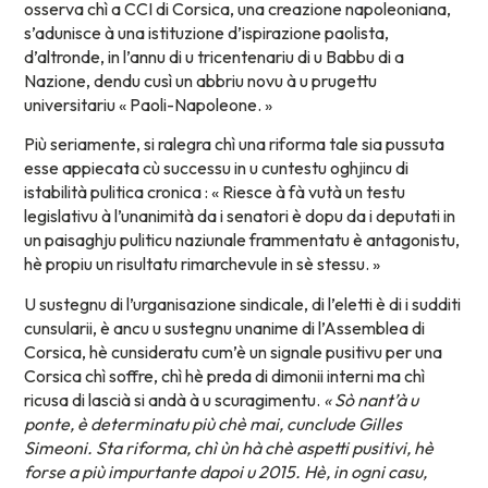
osserva chì a CCI di Corsica, una creazione napoleoniana,
s’adunisce à una istituzione d’ispirazione paolista,
d’altronde, in l’annu di u tricentenariu di u Babbu di a
Nazione, dendu cusì un abbriu novu à u prugettu
universitariu « Paoli-Napoleone. »
Più seriamente, si ralegra chì una riforma tale sia pussuta
esse appiecata cù successu in u cuntestu oghjincu di
istabilità pulitica cronica : « Riesce à fà vutà un testu
legislativu à l’unanimità da i senatori è dopu da i deputati in
un paisaghju puliticu naziunale frammentatu è antagonistu,
hè propiu un risultatu rimarchevule in sè stessu. »
U sustegnu di l’urganisazione sindicale, di l’eletti è di i sudditi
cunsularii, è ancu u sustegnu unanime di l’Assemblea di
Corsica, hè cunsideratu cum’è un signale pusitivu per una
Corsica chì soffre, chì hè preda di dimonii interni ma chì
ricusa di lascià si andà à u scuragimentu.
« Sò nant’à u
ponte, è determinatu più chè mai, cunclude Gilles
Simeoni. Sta riforma, chì ùn hà chè aspetti pusitivi, hè
forse a più impurtante dapoi u 2015. Hè, in ogni casu,