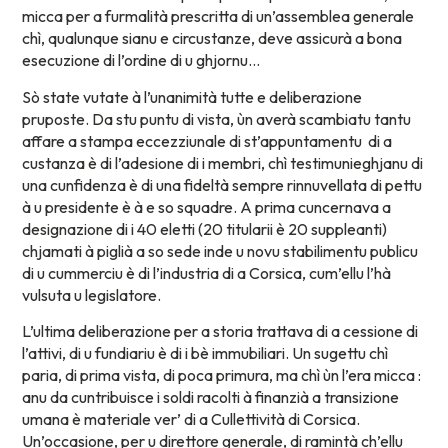
micca per a furmalità prescritta di un’assemblea generale
chì, qualunque sianu e circustanze, deve assicurà a bona
esecuzione di l’ordine di u ghjornu…
Sò state vutate à l’unanimità tutte e deliberazione
pruposte. Da stu puntu di vista, ùn averà scambiatu tantu
affare a stampa eccezziunale di st’appuntamentu di a
custanza è di l’adesione di i membri, chì testimunieghjanu di
una cunfidenza è di una fideltà sempre rinnuvellata di pettu
à u presidente è à e so squadre. A prima cuncernava a
designazione di i 40 eletti (20 titularii è 20 suppleanti)
chjamati à piglià a so sede inde u novu stabilimentu publicu
di u cummerciu è di l’industria di a Corsica, cum’ellu l’hà
vulsuta u legislatore.
L’ultima deliberazione per a storia trattava di a cessione di
l’attivi, di u fundiariu è di i bè immubiliari. Un sugettu chì
paria, di prima vista, di poca primura, ma chì ùn l’era micca :
anu da cuntribuisce i soldi racolti à finanzià a transizione
umana è materiale ver’ di a Cullettività di Corsica.
Un’occasione, per u direttore generale, di ramintà ch’ellu