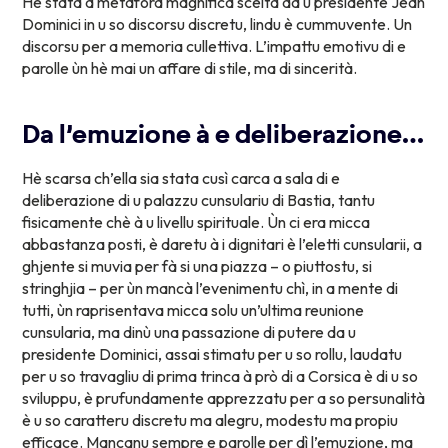
Hè stata a metafora magnifica scelta da u presidente Jean
Dominici in u so discorsu discretu, lindu è cummuvente. Un
discorsu per a memoria cullettiva. L’impattu emotivu di e
parolle ùn hè mai un affare di stile, ma di sincerità.
Da l’emuzione à e deliberazione…
Hè scarsa ch’ella sia stata cusì carca a sala di e
deliberazione di u palazzu cunsulariu di Bastia, tantu
fisicamente chè à u livellu spirituale. Ùn ci era micca
abbastanza posti, è daretu à i dignitari è l’eletti cunsularii, a
ghjente si muvia per fà si una piazza – o piuttostu, si
stringhjia – per ùn mancà l’evenimentu chì, in a mente di
tutti, ùn raprisentava micca solu un’ultima reunione
cunsularia, ma dinù una passazione di putere da u
presidente Dominici, assai stimatu per u so rollu, laudatu
per u so travagliu di prima trinca à prò di a Corsica è di u so
sviluppu, è prufundamente apprezzatu per a so persunalità
è u so caratteru discretu ma alegru, modestu ma propiu
efficace. Mancanu sempre e parolle per dì l’emuzione, ma