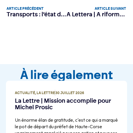
ARTICLE PRÉCÉDENT
ARTICLE SUIVANT
Transports : l’état des lieux de l’offre aérienne et maritime
A Lettera | A riforma istituziunale di a camera esaminata à u Senatu luni u 2 di ghjugnu
À lire également
ACTUALITÉ
,
LA LETTRE
30 JUILLET 2026
La Lettre | Mission accomplie pour
Michel Prosic
Un énorme élan de gratitude, c'est ce qui a marqué
le pot de départ du préfet de Haute-Corse