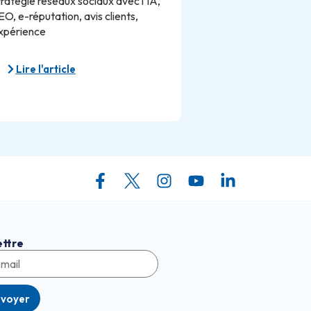
tratégie réseaux sociaux avec l’IA,
EO, e-réputation, avis clients,
xpérience
Lire l'article
ettre
nvoyer