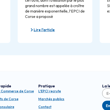
cet outil, dont l’utilisation par le plus
s
grand nombre est appelée à croître
S
de manière exponentielle, l’EPCI de
e
Corse a proposé
Lire l'article
rapide
Pratique
La l
e Commerce de Corse
L'EPCI recrute
ts de Corse
Marchés publics
E
consulaire
Contact