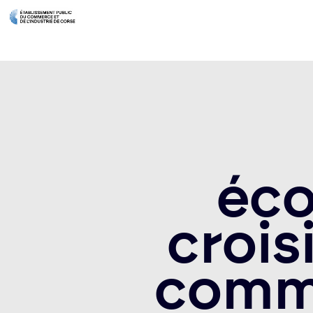
éco
crois
comme