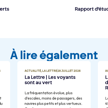
erts
Rapport d’étud
À lire également
6
ACTUALITÉ
,
LA LETTRE
28 JUILLET 2026
A
La Lettre | Les voyants
L
sont au vert
d
R
La fréquentation évolue, plus
t
d’escales, moins de passagers, des
L
du
navires plus petits et plus vertueux.
4