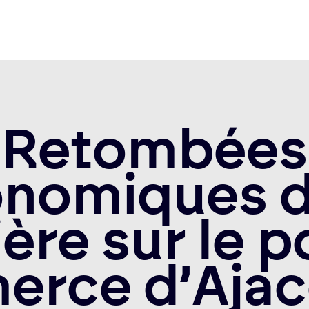
Retombées
nomiques d
ière sur le p
rce d’Ajac