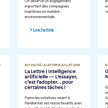
On observe un engagement
d
important des compagnies
e
maritimes en matière
ci
environnementale.
Lire l'article
6
ACTUALITÉ
,
LA LETTRE
15 JUILLET 2026
A
La Lettre | Intelligence
G
artificielle — L’essayer,
N
c’est l’adopter… pour
E
certaines tâches !
u
Parmi les initiatives visant à
G
familiariser ses ressortissants avec
a