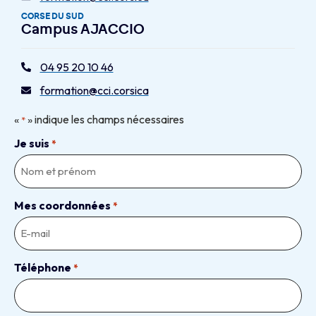
CORSE DU SUD
Campus AJACCIO
04 95 20 10 46
formation@cci.corsica
«
» indique les champs nécessaires
*
Je suis
*
Mes coordonnées
*
Téléphone
*