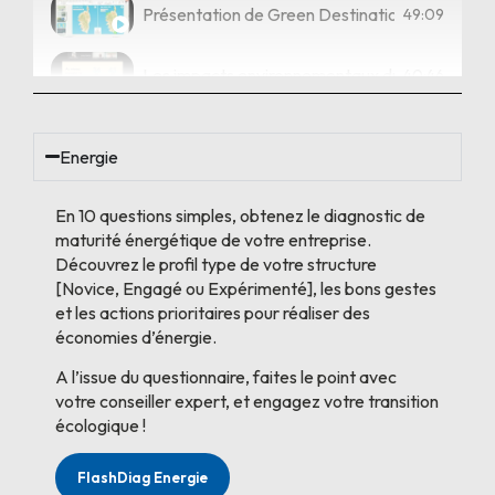
Présentation de Green Destination | Avec Jea
49:09
Les impacts environnementaux du numérique 
40:46
Label Clef Verte | Avec Michèle Salicetti – EP
29:31
Energie
Présentation du programme « Rispettu – pour une
35:22
En 10 questions simples, obtenez le diagnostic de
maturité énergétique de votre entreprise.
Dispositifs d’aides de l’Agence d’Urbanisme et
37:04
Découvrez le profil type de votre structure
[Novice, Engagé ou Expérimenté], les bons gestes
et les actions prioritaires pour réaliser des
Présentation : Synthèse de l’étude sur les co
44:34
économies d’énergie.
A l’issue du questionnaire, faites le point avec
votre conseiller expert, et engagez votre transition
écologique !
FlashDiag Energie