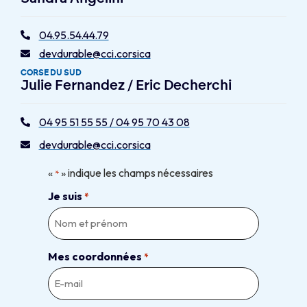
04.95.54.44.79
devdurable@cci.corsica
CORSE DU SUD
Julie Fernandez / Eric Decherchi
04 95 51 55 55 / 04 95 70 43 08
devdurable@cci.corsica
«
» indique les champs nécessaires
*
Je suis
*
Mes coordonnées
*