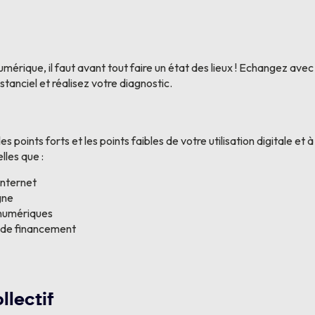
érique, il faut avant tout faire un état des lieux ! Echangez avec
stanciel et réalisez votre diagnostic.
les points forts et les points faibles de votre utilisation digitale et 
lles que :
Internet
gne
numériques
 de financement
lectif