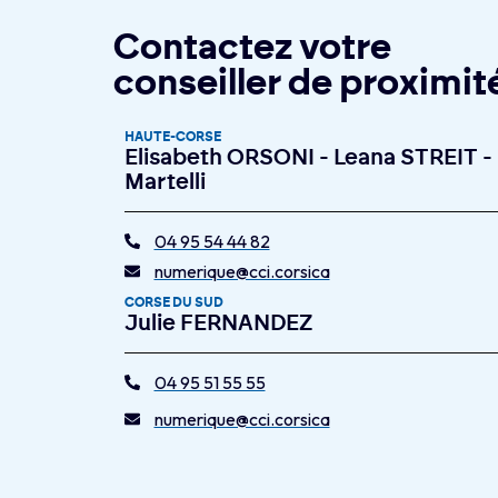
Contactez votre
conseiller de proximit
HAUTE-CORSE
Elisabeth ORSONI - Leana STREIT - 
Martelli
04 95 54 44 82
numerique@cci.corsica
CORSE DU SUD
Julie FERNANDEZ
04 95 51 55 55
numerique@cci.corsica