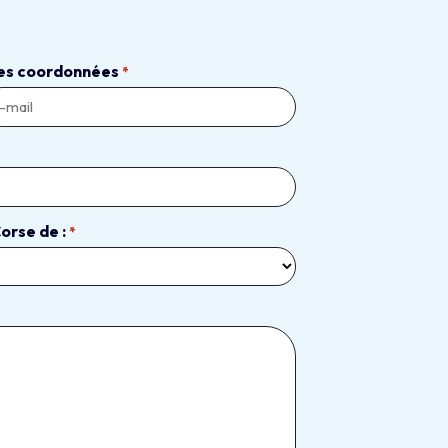
es coordonnées
*
orse de :
*