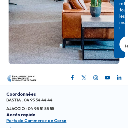
retr
tous
les
moi
!
l
Coordonnées
BASTIA : 04 95 54 44 44
AJACCIO : 04 95 51 55 55
Accès rapide
Ports de Commerce de Corse