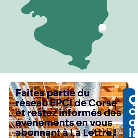
Faites partie du
Q
réseau EPCI de Corse
c
et restez informés des
q
événements en vous
l
abonnant à La Lettre !