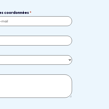
es coordonnées
*