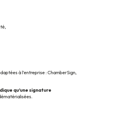
ité,
daptées à l’entreprise : ChamberSign,
idique qu’une signature
dématérialisées.