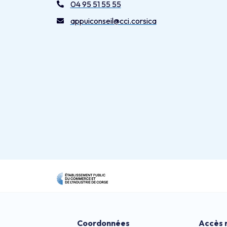
04 95 51 55 55
appuiconseil@cci.corsica
Coordonnées
Accès 