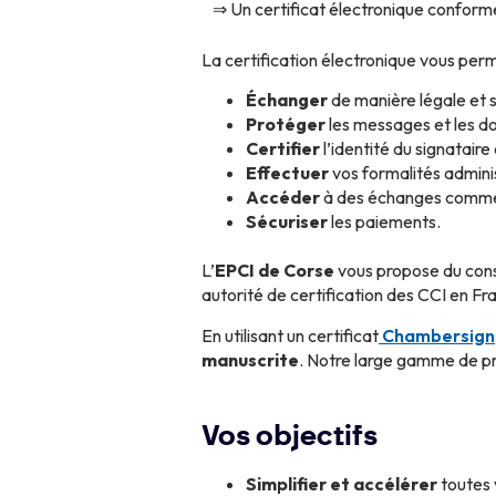
⇒ Un certificat électronique conform
La certification électronique vous perm
Échanger
de manière légale et sé
Protéger
les messages et les do
Certifier
l’identité du signataire 
Effectuer
vos formalités admini
Accéder
à des échanges commer
Sécuriser
les paiements.
L’
EPCI de Corse
vous propose du cons
autorité de certification des CCI en Fr
En utilisant un certificat
Chambersign
manuscrite
. Notre large gamme de p
Vos objectifs
Simplifier et accélérer
toutes 