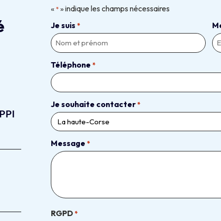
«
» indique les champs nécessaires
*
é
Je suis
M
*
Téléphone
*
Je souhaite contacter
*
PPI
Message
*
RGPD
*