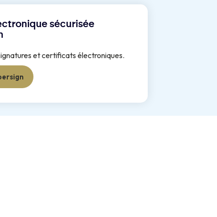
ectronique sécurisée
n
signatures et certificats électroniques.
bersign