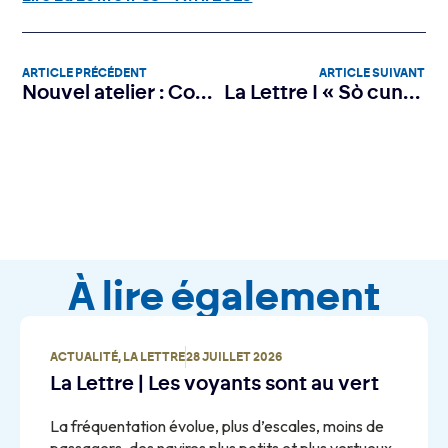
ARTICLE PRÉCÉDENT
ARTICLE SUIVANT
Nouvel atelier : Construire un projet innovant en Corse avec INIZIA
La Lettre I « Sò cunvintu di a forza di u putenziale di a Corsica ! »
À lire également
ACTUALITÉ
,
LA LETTRE
28 JUILLET 2026
La Lettre | Les voyants sont au vert
La fréquentation évolue, plus d’escales, moins de
passagers, des navires plus petits et plus vertueux.