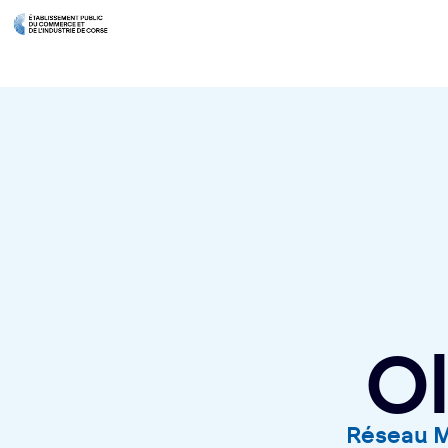
O
Réseau Mé