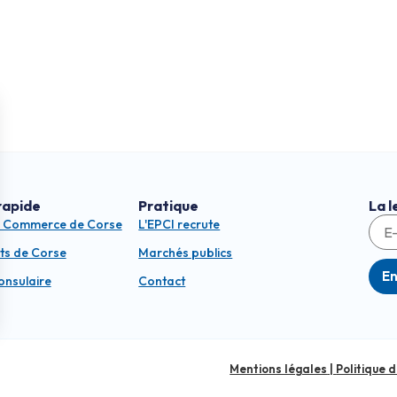
rapide
Pratique
La l
e Commerce de Corse
L'EPCI recrute
ts de Corse
Marchés publics
E
consulaire
Contact
Mentions légales
|
Politique 