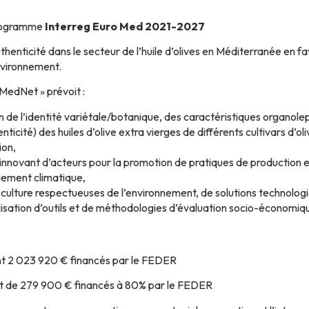
 programme
Interreg Euro Med 2021-2027
authenticité dans le secteur de l’huile d’olives en Méditerranée en fa
nvironnement.
lMedNet » prévoit :
ion de l’identité variétale/botanique, des caractéristiques organole
nticité) des huiles d’olive extra vierges de différents cultivars d’
ion,
nnovant d’acteurs pour la promotion de pratiques de production 
gement climatique,
 culture respectueuses de l’environnement, de solutions technologi
l’utilisation d’outils et de méthodologies d’évaluation socio-économ
t 2 023 920 € financés par le FEDER
t de 279 900 € financés à 80% par le FEDER