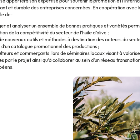
rse apportera son expertise pour soutenir la promotion et l’interna
nt et durable des entreprises concernées. En coopération avec l
le de :
nger et analyser un ensemble de bonnes pratiques et variétés per
ion de la compétitivité du secteur de l’huile d’olive ;
 nouveaux outils et méthodes à destination des acteurs du sect
d’un catalogue promotionnel des productions ;
teurs et commerçants, lors de séminaires locaux visant à valoriser 
s par le projet ainsi qu’à collaborer au sein d’un réseau transnation
opéens.