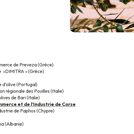
mmerce de Preveza (Grèce)
ue »DIMITRA » (Grèce)
e d’olive (Portugal)
on régionale des Pouilles (Italie)
ives de Bari (Italie)
merce et de l’Industrie de Corse
ustrie de Paphos (Chypre)
na (Albanie)