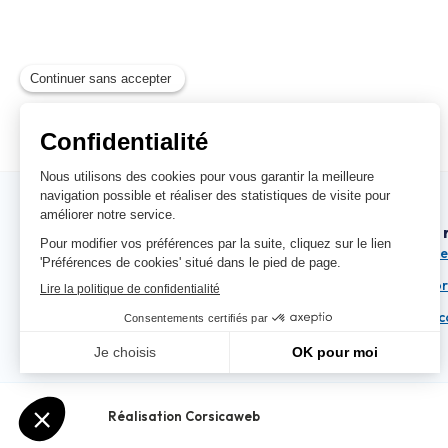
Coordonnées
Accès 
BASTIA : 04 95 54 44 44
Ports d
AJACCIO : 04 95 51 55 55
Aéropor
Fichier 
Réalisation Corsicaweb