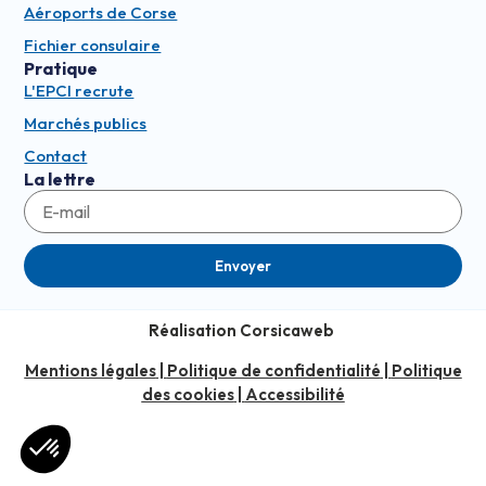
Aéroports de Corse
Fichier consulaire
Pratique
L'EPCI recrute
Marchés publics
Contact
La lettre
Envoyer
Réalisation Corsicaweb
Mentions légales
|
Politique de confidentialité
|
Politique
des cookies
|
Accessibilité