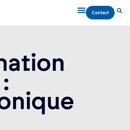
Contact
mation
:
ronique