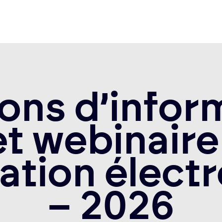
ons d’infor
et webinaire 
ation élect
– 2026