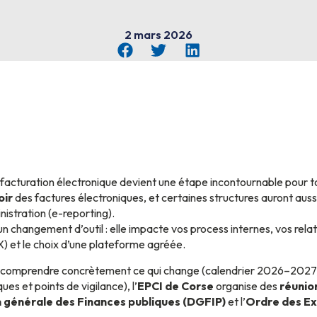
2 mars 2026
a facturation électronique devient une étape incontournable pour to
oir
des factures électroniques, et certaines structures auront aussi
istration (e-reporting).
n changement d’outil : elle impacte vos process internes, vos relat
X) et le choix d’une plateforme agréée.
 comprendre concrètement ce qui change (calendrier 2026–2027, n
ues et points de vigilance), l’
EPCI de Corse
organise des
réunio
n générale des Finances publiques (DGFIP)
et l’
Ordre des E