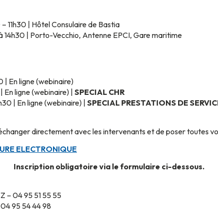
– 11h30 | Hôtel Consulaire de Bastia
 à 14h30 |
Porto-Vecchio, Antenne EPCI, Gare maritime
 | En ligne (webinaire)
 En ligne (webinaire) |
SPECIAL CHR
0 | En ligne (webinaire) |
SPECIAL PRESTATIONS DE SERVIC
’échanger directement avec les intervenants et de poser toutes vo
CTURE ELECTRONIQUE
Inscription obligatoire via le formulaire ci-dessous.
 – 04 95 51 55 55
 04 95 54 44 98