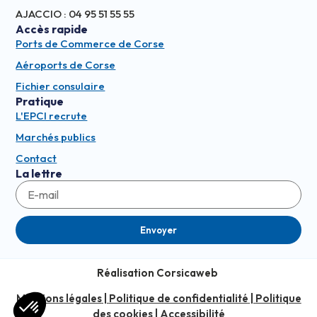
AJACCIO : 04 95 51 55 55
Accès rapide
Ports de Commerce de Corse
Aéroports de Corse
Fichier consulaire
Pratique
L'EPCI recrute
Marchés publics
Contact
La lettre
Envoyer
Réalisation Corsicaweb
Mentions légales
|
Politique de confidentialité
|
Politique
des cookies
|
Accessibilité