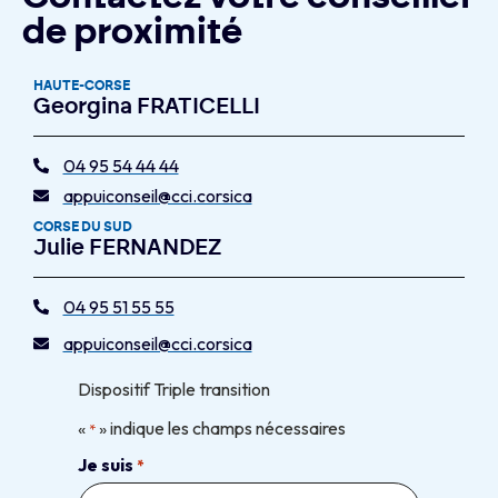
de proximité
HAUTE-CORSE
Georgina FRATICELLI
04 95 54 44 44
appuiconseil@cci.corsica
CORSE DU SUD
Julie FERNANDEZ
04 95 51 55 55
appuiconseil@cci.corsica
Dispositif Triple transition
«
» indique les champs nécessaires
*
Je suis
*