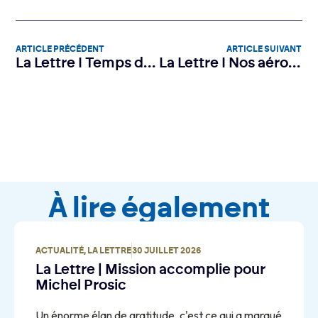
ARTICLE PRÉCÉDENT
ARTICLE SUIVANT
La Lettre I Temps de partage chez les Gouverneurs
La Lettre I Nos aéroports, refuges de la biodiversité !
À lire également
ACTUALITÉ
,
LA LETTRE
30 JUILLET 2026
La Lettre | Mission accomplie pour
Michel Prosic
Un énorme élan de gratitude, c'est ce qui a marqué