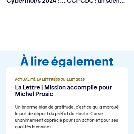
Cybermoi/s 2024 : Prévenir et agir face aux risques cybers
CCI-CDC : un scénario transitoire avant le changement de tutelle
À lire également
ACTUALITÉ
,
LA LETTRE
30 JUILLET 2026
La Lettre | Mission accomplie pour
Michel Prosic
Un énorme élan de gratitude, c'est ce qui a marqué
le pot de départ du préfet de Haute-Corse
unanimement apprécié pour son action et pour ses
qualités humaines.