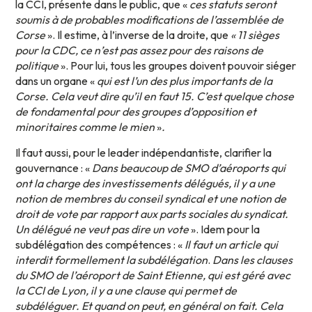
la CCI, présente dans le public, que «
ces statuts seront
soumis à de probables modifications de l’assemblée de
Corse
». Il estime, à l’inverse de la droite, que
« 11 sièges
pour la CDC, ce n’est pas assez pour des raisons de
politique
». Pour lui, tous les groupes doivent pouvoir siéger
dans un organe «
qui est l’un des plus importants de la
Corse. Cela veut dire qu’il en faut 15. C’est quelque chose
de fondamental pour des groupes d’opposition et
minoritaires comme le mien
»
.
Il faut aussi, pour le leader indépendantiste, clarifier la
gouvernance : «
Dans beaucoup de SMO d’aéroports qui
ont la charge des investissements délégués, il y a une
notion de membres du conseil syndical et une notion de
droit de vote par rapport aux parts sociales du syndicat.
Un délégué ne veut pas dire un vote
». Idem pour la
subdélégation des compétences : «
Il faut un article qui
interdit formellement la subdélégation
.
Dans les clauses
du SMO de l’aéroport de Saint Etienne, qui est géré avec
la CCI de Lyon, il y a une clause qui permet de
subdéléguer. Et quand on peut, en général on fait. Cela