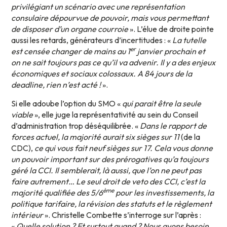
privilégiant un scénario avec une représentation
consulaire dépourvue de pouvoir, mais vous permettant
de disposer d’un organe courroie
». L’élue de droite pointe
aussi les retards, générateurs d’incertitudes : «
La tutelle
er
est censée changer de mains au 1
janvier prochain et
on ne sait toujours pas ce qu’il va advenir. Il y a des enjeux
économiques et sociaux colossaux. A 84 jours de la
deadline, rien n’est acté !
».
Si elle adoube l’option du SMO «
qui parait être la seule
viable
», elle juge la représentativité au sein du Conseil
d’administration trop déséquilibrée. «
Dans le rapport de
forces actuel, la majorité aurait six sièges sur 11
(de la
CDC),
ce qui vous fait neuf sièges sur 17. Cela vous donne
un pouvoir important sur des prérogatives qu’a toujours
géré la CCI. Il semblerait, là aussi, que l’on ne peut pas
faire autrement… Le seul droit de veto des CCI, c’est la
ème
majorité qualifiée des 5/6
pour les investissements, la
politique tarifaire, la révision des statuts et le règlement
intérieur
». Christelle Combette s’interroge sur l’après :
«
Quelle solution ? Et surtout quand ? Nous avons besoin