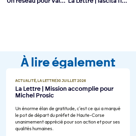
Un réseau pour valoriser la filière via l’authenticité du produit
La Lettre | lascita finanziaria rubusta di a CCI di Corsica
À lire également
ACTUALITÉ
,
LA LETTRE
30 JUILLET 2026
La Lettre | Mission accomplie pour
Michel Prosic
Un énorme élan de gratitude, c'est ce qui a marqué
le pot de départ du préfet de Haute-Corse
unanimement apprécié pour son action et pour ses
qualités humaines.