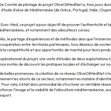
5e Comité de pilotage du projet OliveOilMedNet a, trois jours duran
d’huile d’olive de Méditerranée (de Grèce, Portugal, Italie, Chypr
ro-Med, ce projet a pour objectif de prouver l’authenticité et la d
éditerranéens, et notamment des oléiculteurs corses.
és, le partage d’expériences et de méthodes ainsi que l’immersion
 coopération entre territoires partenaires, tous désireux de souteni
, à la compétitivité et aux opportunités de marché pour leurs produ
 opérationnel du projet, une visite d’études de deux exploitations 
à nos invités de découvrir les pratiques locales et d’échanger sur 
 de belles promesses, la création de ce réseau OliveOilMedNet s’
einement les atouts de ce secteur, notamment en matière d’identité
 Pour cela, il était donc primordial de structurer un véritable ré
nforcer l’image et la visibilité de l’oléiculture méditerranéenne, a
’export.