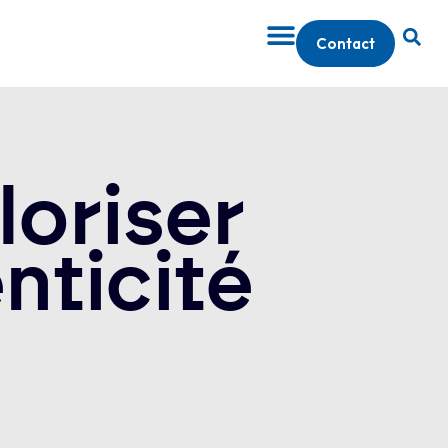
Contact
loriser
enticité