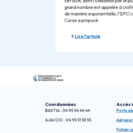
cet outil, dont l’utilisation par le pl
grand nombre est appelée à croît
de manière exponentielle, l’EPCI 
Corse a proposé
Lire l'article
Coordonnées
Accès 
BASTIA : 04 95 54 44 44
Ports d
AJACCIO : 04 95 51 55 55
Aéropor
Fichier 