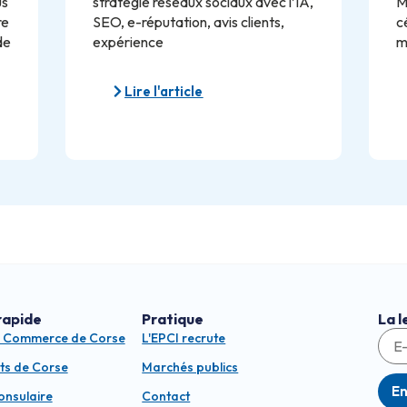
us
stratégie réseaux sociaux avec l’IA,
M
re
SEO, e-réputation, avis clients,
c
de
expérience
m
Lire l'article
rapide
Pratique
La l
e Commerce de Corse
L'EPCI recrute
ts de Corse
Marchés publics
E
consulaire
Contact