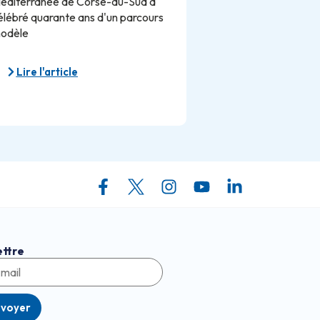
éditerranée de Corse-du-Sud a
élébré quarante ans d'un parcours
odèle
Lire l'article
ettre
nvoyer