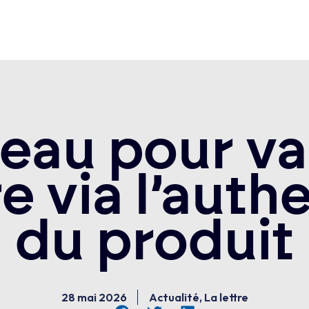
eau pour va
ère via l’auth
du produit
28 mai 2026
Actualité
,
La lettre