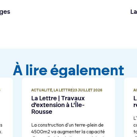
ages
La
À lire également
6
ACTUALITÉ
,
LA LETTRE
23 JUILLET 2026
A
La Lettre | Travaux
L
d’extension à L’Île-
r
Rousse
L
es
La construction d'un terre-plein de
c
x.
4500m2 va augmenter la capacité
t