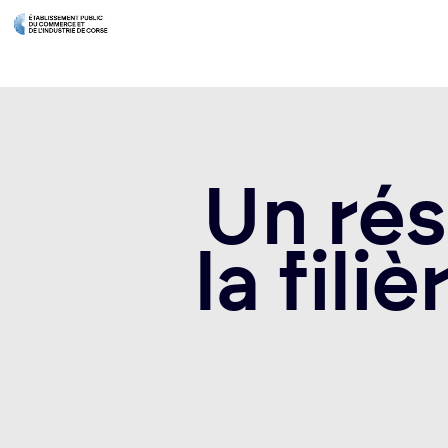
Un rés
la fili