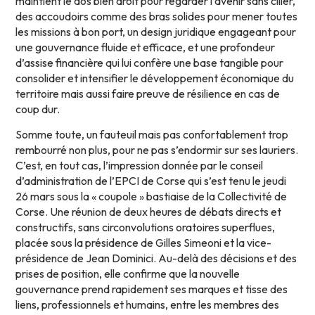
maintient le dos bien droit pour regarder l’avenir sans ciller,
des accoudoirs comme des bras solides pour mener toutes
les missions à bon port, un design juridique engageant pour
une gouvernance fluide et efficace, et une profondeur
d’assise financière qui lui confère une base tangible pour
consolider et intensifier le développement économique du
territoire mais aussi faire preuve de résilience en cas de
coup dur.
Somme toute, un fauteuil mais pas confortablement trop
rembourré non plus, pour ne pas s’endormir sur ses lauriers.
C’est, en tout cas, l’impression donnée par le conseil
d’administration de l’EPCI de Corse qui s’est tenu le jeudi
26 mars sous la « coupole » bastiaise de la Collectivité de
Corse. Une réunion de deux heures de débats directs et
constructifs, sans circonvolutions oratoires superflues,
placée sous la présidence de Gilles Simeoni et la vice-
présidence de Jean Dominici. Au-delà des décisions et des
prises de position, elle confirme que la nouvelle
gouvernance prend rapidement ses marques et tisse des
liens, professionnels et humains, entre les membres des