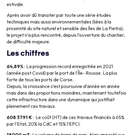
estivale.
Après avoir dû transiter par toute une série études
techniques mais aussi environnementales (liées à la
proximité du site naturel et sensible des îles de La Pietra),
le projet n’a plus rencontré, depuis l’ouverture du chantier,
de difficulté majeure.
Les
chiffres
64,89%
: La progression record enregistrée en 2021
(année post Covid) par le port de l’Île- Rousse. La plus
forte de tous les ports de Corse.
Depuis, la croissance s’est poursuivie d’année en année
mais dans des proportions moindres, maintenant toutefois
cette infrastructure dans une dynamique qui justifiait
pleinement ces travaux.
608 3791 €
: Le coût (HT) de ces travaux financés à 65%
par l’Etat, 20% la CdC et 15% l’EPCI.
18000 m3
: Le volume de terre de rem- blais apporté sur