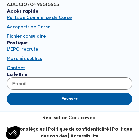
AJACCIO : 04 95 51 55 55
Accès rapide
Ports de Commerce de Corse
Aéroports de Corse
Fichier consulaire
Pratique
L'EPCI recrute
Marchés publics
Contact
La lettre
Envoyer
Réalisation Corsicaweb
Mentions légales
|
Politique de confidentialité
|
Politique
des cookies
|
Accessibilité